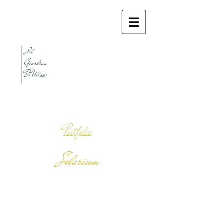
I
l
Giardino
D'Ulisse
Portfolio
Solarium